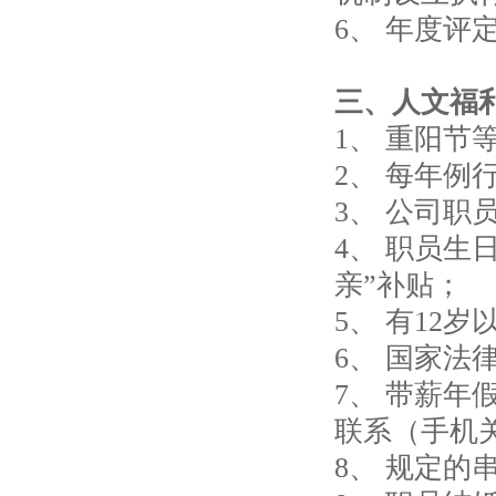
6、 年度
三、人文福
1、 重阳节
2、 每年例
3、 公司职
4、 职员生
亲”补贴；
5、 有12
6、 国家法
7、 带薪
联系（手机
8、 规定的