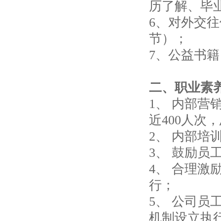
历了解、毕
6、对外交
节）；
7、公益书
二、职业素
1、 内部营
近400人次
2、 内部培
3、 鼓励
4、 合理
行；
5、 公司
机制设立执