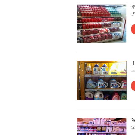
济
上
深